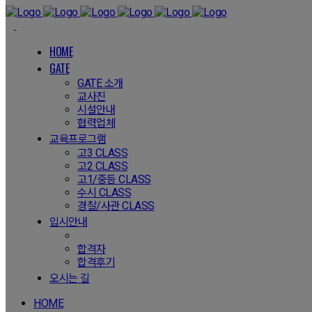
HOME
GATE
GATE 소개
교사진
시설안내
협력업체
교육프로그램
고3 CLASS
고2 CLASS
고1/중등 CLASS
수시 CLASS
경찰/사관 CLASS
입시안내
합격자
합격후기
오시는 길
HOME