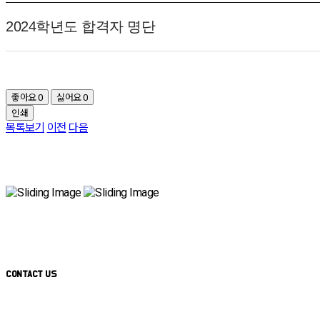
2024학년도 합격자 명단
좋아요
0
싫어요
0
인쇄
목록보기
이전
다음
CONTACT US
주식회사 게이트로 [ GATERO Inc ]