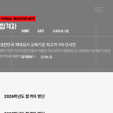
PHYSICAL EDUCATION GATE
합격자
HOME
GATE
교육프로그램
대한민국 체대입시 교육기관 최고의 1타 강사진
경력 10년 이상의 원장진들의 탁월한 지도능력과 차별화된 입시컨설팅으로
매년 수많은
입시안내
오시는 길
합격자를 배출하고 있습니다.
2026학년도 합격자 명단